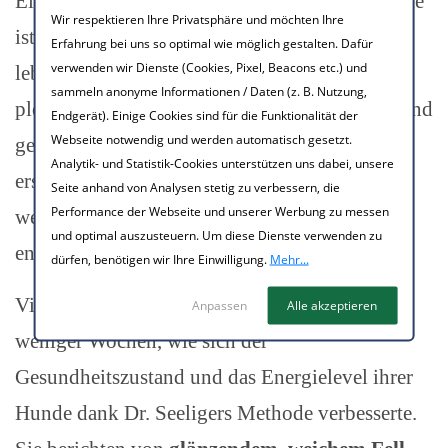
Eine andere Zuschauerin schrieb: "Unser Flocke
Wir respektieren Ihre Privatsphäre und möchten Ihre
ist wie ausgewechselt. Ich habe ihn noch nie so
Erfahrung bei uns so optimal wie möglich gestalten. Dafür
verwenden wir Dienste (Cookies, Pixel, Beacons etc.) und
lebensfroh und glücklich gesehen. Er will
sammeln anonyme Informationen / Daten (z. B. Nutzung,
plötzlich wieder mit anderen Hunden spielen und
Endgerät). Einige Cookies sind für die Funktionalität der
Webseite notwendig und werden automatisch gesetzt.
geht wieder gerne Gassi. Sein Fell glänzt zum
Analytik- und Statistik-Cookies unterstützen uns dabei, unsere
ersten Mal in seinem Leben, er kratzt sich viel
Seite anhand von Analysen stetig zu verbessern, die
Performance der Webseite und unserer Werbung zu messen
weniger und seine Hinterlassenschaften sind
und optimal auszusteuern. Um diese Dienste verwenden zu
endlich fest!."
dürfen, benötigen wir Ihre Einwilligung.
Mehr...
Viele Hundebesitzer bemerkten innerhalb
Anpassen
Alle akzeptieren
weniger Wochen, wie sich der
Gesundheitszustand und das Energielevel ihrer
Hunde dank Dr. Seeligers Methode verbesserte.