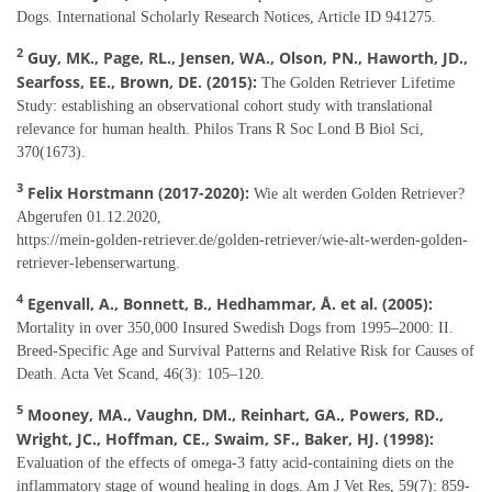
Dogs. International Scholarly Research Notices, Article ID 941275.
2
Guy, MK., Page, RL., Jensen, WA., Olson, PN., Haworth, JD.,
Searfoss, EE., Brown, DE. (2015):
The Golden Retriever Lifetime
Study: establishing an observational cohort study with translational
relevance for human health. Philos Trans R Soc Lond B Biol Sci,
370(1673).
3
Felix Horstmann (2017-2020):
Wie alt werden Golden Retriever?
Abgerufen 01.12.2020,
https://mein-golden-retriever.de/golden-retriever/wie-alt-werden-golden-
retriever-lebenserwartung.
4
Egenvall, A., Bonnett, B., Hedhammar, Å. et al. (2005):
Mortality in over 350,000 Insured Swedish Dogs from 1995–2000: II.
Breed-Specific Age and Survival Patterns and Relative Risk for Causes of
Death. Acta Vet Scand, 46(3): 105–120.
5
Mooney, MA., Vaughn, DM., Reinhart, GA., Powers, RD.,
Wright, JC., Hoffman, CE., Swaim, SF., Baker, HJ. (1998):
Evaluation of the effects of omega-3 fatty acid-containing diets on the
inflammatory stage of wound healing in dogs. Am J Vet Res, 59(7): 859-